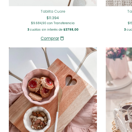
Tablita Cuore
Ta
$11.394
$9.684,90
con
Transferencia
$1
3
cuotas sin interés de
$3798,00
3
cuo