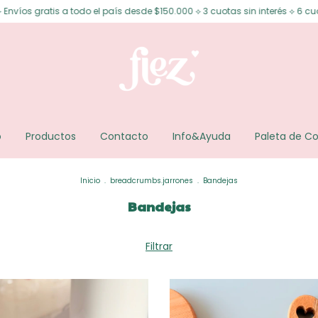
desde $150.000 ⟡ 3 cuotas sin interés ⟡ 6 cuotas sin interés desde $200.0
o
Productos
Contacto
Info&Ayuda
Paleta de Co
Inicio
.
breadcrumbs.jarrones
.
Bandejas
Bandejas
Filtrar