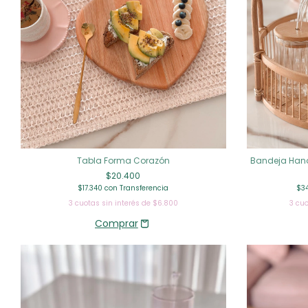
Tabla Forma Corazón
Bandeja Hano
$20.400
$17.340
con
Transferencia
$3
3
cuotas sin interés de
$6.800
3
cuo