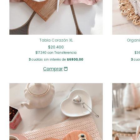
Tabla Corazón XL
Organi
$20.400
$17.340
con
Transferencia
$3
3
cuotas sin interés de
$6800,00
3
cuot