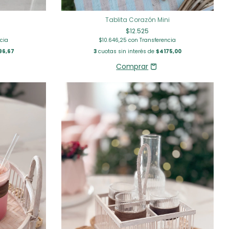
Tablita Corazón Mini
$12.525
cia
$10.646,25
con
Transferencia
96,67
3
cuotas sin interés de
$4175,00