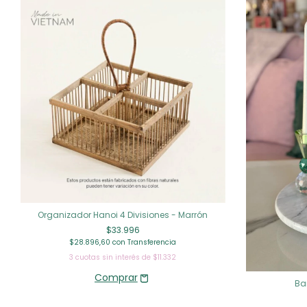
Organizador Hanoi 4 Divisiones - Marrón
$33.996
$28.896,60
con
Transferencia
3
cuotas sin interés de
$11.332
Ba