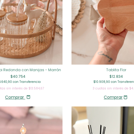
Tablita Flor
i Redonda con Manijas - Marrón
$12.834
$40.754
$10.908,90
con
Transferen
4.640,90
con
Transferencia
3
cuotas sin interés de
$4
tas sin interés de
$13.584,67
Comprar