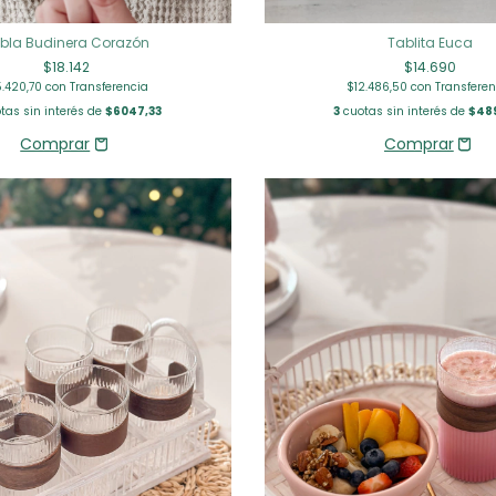
Tablita Euca
bla Budinera Corazón
$14.690
$18.142
$12.486,50
con
Transferen
5.420,70
con
Transferencia
3
cuotas sin interés de
$48
tas sin interés de
$6047,33