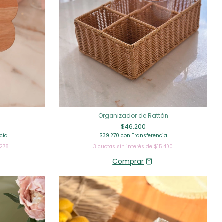
Organizador de Rattán
$46.200
cia
$39.270
con
Transferencia
.278
3
cuotas sin interés de
$15.400