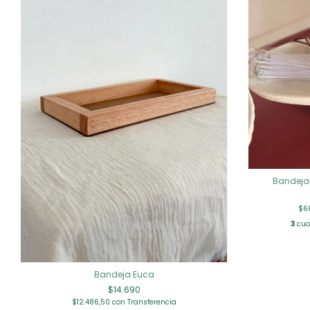
Bandeja
$6
3
cuot
Bandeja Euca
$14.690
$12.486,50
con
Transferencia