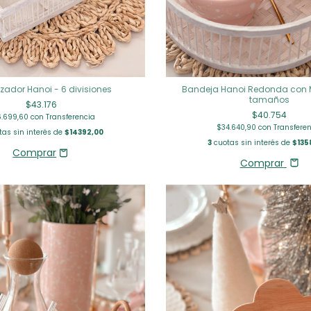
zador Hanoi - 6 divisiones
Bandeja Hanoi Redonda con M
tamaños
$43.176
$40.754
6.699,60
con
Transferencia
$34.640,90
con
Transfere
as sin interés de
$14392,00
3
cuotas sin interés de
$135
Comprar