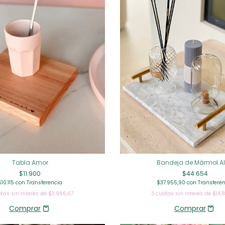
Tabla Amor
Bandeja de Mármol A
$11.900
$44.654
$10.115
con
Transferencia
$37.955,90
con
Transfere
tas sin interés de
$3.966,67
3
cuotas sin interés de
$14.