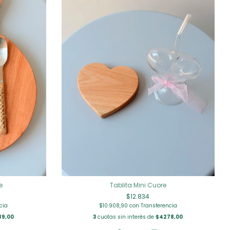
e
Tablita Mini Cuore
$12.834
cia
$10.908,90
con
Transferencia
89,00
3
cuotas sin interés de
$4278,00