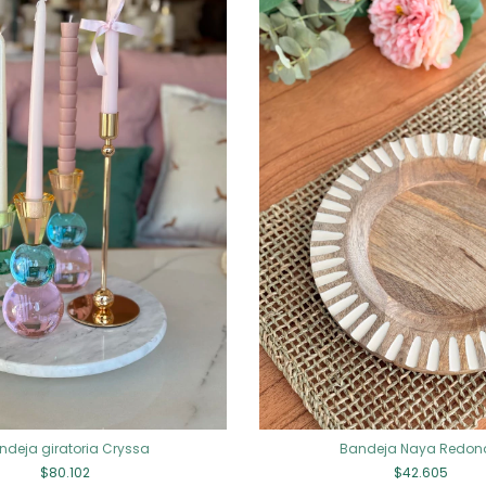
ndeja giratoria Cryssa
Bandeja Naya Redo
$80.102
$42.605