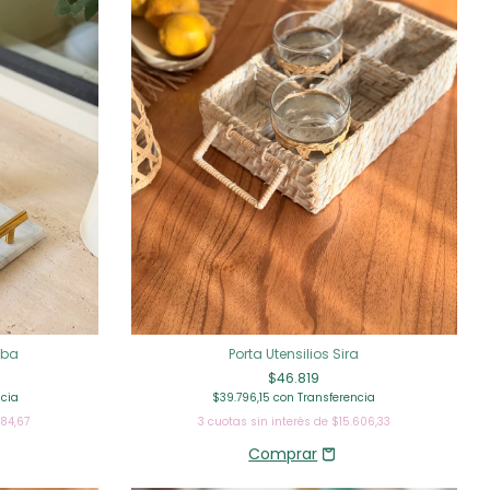
lba
Porta Utensilios Sira
$46.819
ncia
$39.796,15
con
Transferencia
884,67
3
cuotas sin interés de
$15.606,33