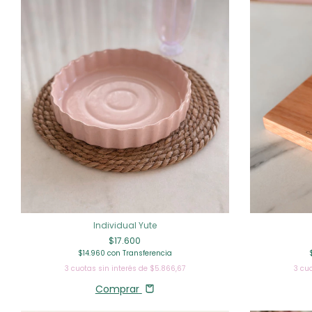
Individual Yute
$17.600
$14.960
con
Transferencia
3
cuotas sin interés de
$5.866,67
3
cuo
Comprar