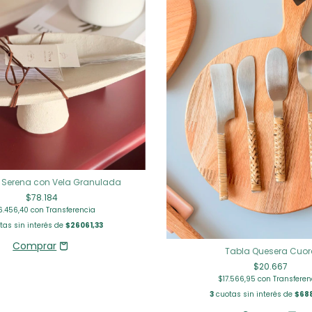
 Serena con Vela Granulada
$78.184
6.456,40
con
Transferencia
as sin interés de
$26061,33
Tabla Quesera Cuor
$20.667
$17.566,95
con
Transferen
3
cuotas sin interés de
$68