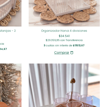
Organizador Hanoi 4 divisiones
anijas - 2
$34.541
$29.359,85
con
Transferencia
ncia
3
cuotas sin interés de
$11513,67
84,67