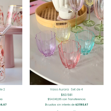
de 2
Vaso Aurora · Set de 4
$63.581
ia
$54.043,85
con
Transferencia
66,67
3
cuotas sin interés de
$21193,67