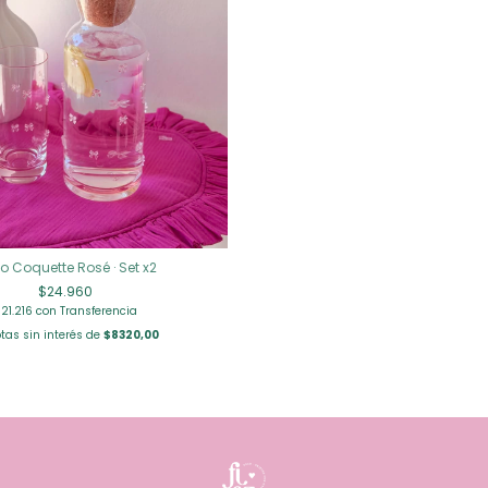
o Coquette Rosé · Set x2
$24.960
21.216
con
Transferencia
tas sin interés de
$8320,00