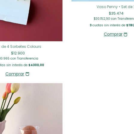
Vaso Penny • Set de 
$35.474
$30.152,90
con
Transferen
3
cuotas sin interés de
$118
t de 4 Sorbetes Colours
$12.900
10.965
con
Transferencia
tas sin interés de
$4300,00