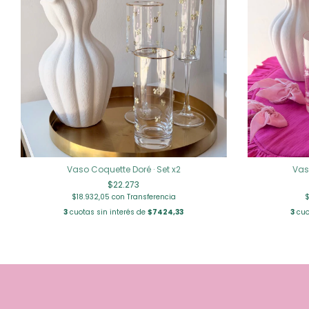
Vaso Coquette Doré · Set x2
Vas
$22.273
$18.932,05
con
Transferencia
$
3
cuotas sin interés de
$7424,33
3
cuo