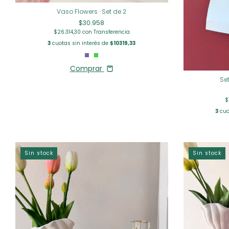
Vaso Flowers · Set de 2
$30.958
$26.314,30
con
Transferencia
3
cuotas sin interés de
$10319,33
Comprar
Se
$
3
cuo
Sin stock
Sin stock