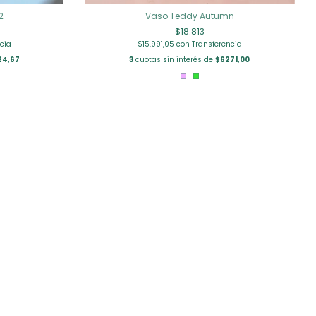
2
Vaso Teddy Autumn
$18.813
cia
$15.991,05
con
Transferencia
24,67
3
cuotas sin interés de
$6271,00