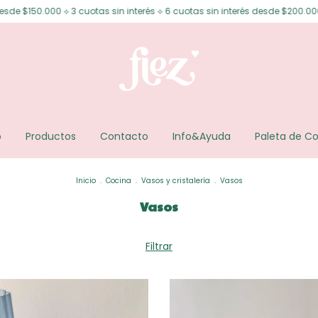
 ⟡ 3 cuotas sin interés ⟡ 6 cuotas sin interés desde $200.000 ⟡ 15% OFF t
o
Productos
Contacto
Info&Ayuda
Paleta de Co
Inicio
.
Cocina
.
Vasos y cristalería
.
Vasos
Vasos
Filtrar