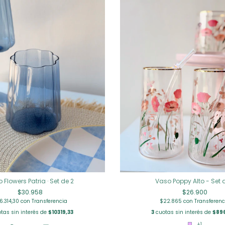
 Flowers Patria · Set de 2
Vaso Poppy Alto - Set 
$30.958
$26.900
6.314,30
con
Transferencia
$22.865
con
Transferenc
tas sin interés de
$10319,33
3
cuotas sin interés de
$89
+1