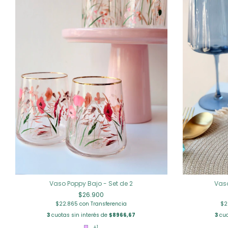
Vaso Poppy Bajo - Set de 2
Vaso
$26.900
$22.865
con
Transferencia
$2
3
cuotas sin interés de
$8966,67
3
cuo
+1