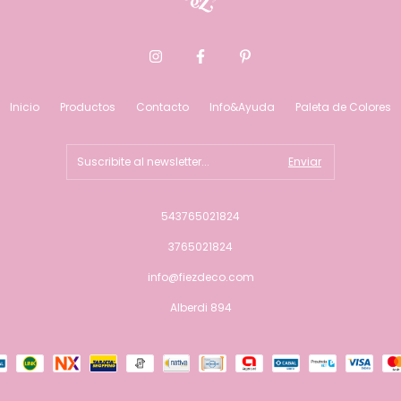
Inicio
Productos
Contacto
Info&Ayuda
Paleta de Colores
543765021824
3765021824
info@fiezdeco.com
Alberdi 894