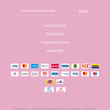
543765021824
3765021824
info@fiezdeco.com
Alberdi 894
Fiez Deco – Tienda de decoración y regalos. Tazas de