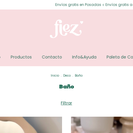
os gratis en Posadas ⟡ Envíos gratis a todo el país desde $150.000 ⟡ 3 cu
o
Productos
Contacto
Info&Ayuda
Paleta de Co
Inicio
.
Deco
.
Baño
Baño
Filtrar