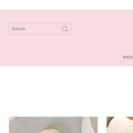
Enví
Inici