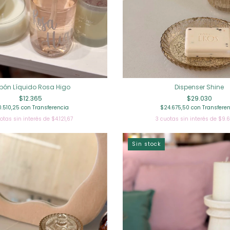
bón Líquido Rosa Higo
Dispenser Shine
$12.365
$29.030
0.510,25
con
Transferencia
$24.675,50
con
Transfere
otas sin interés de
$4.121,67
3
cuotas sin interés de
$9.6
Sin stock