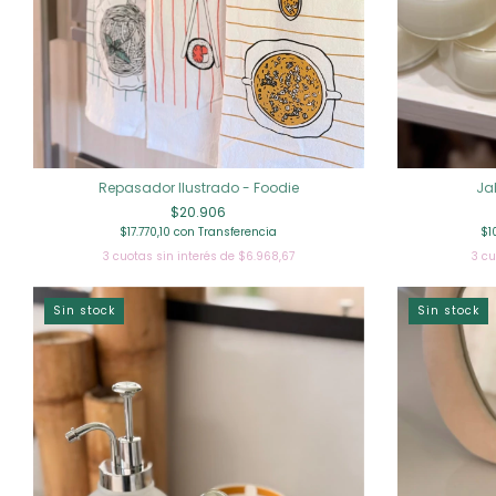
Repasador Ilustrado - Foodie
Ja
$20.906
$17.770,10
con
Transferencia
$1
3
cuotas sin interés de
$6.968,67
3
cu
Sin stock
Sin stock