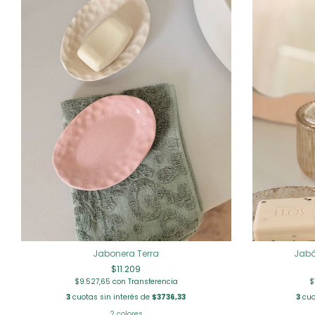
Jabonera Terra
Jabó
$11.209
$9.527,65
con
Transferencia
$
3
cuotas sin interés de
$3736,33
3
cuo
2 colores