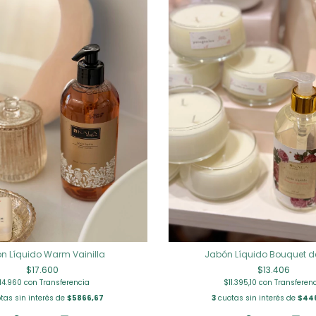
n Líquido Warm Vainilla
Jabón Líquido Bouquet d
$17.600
$13.406
14.960
con
Transferencia
$11.395,10
con
Transferen
tas sin interés de
$5866,67
3
cuotas sin interés de
$44