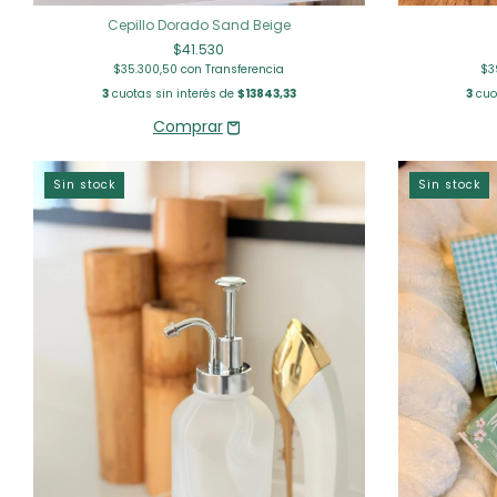
Cepillo Dorado Sand Beige
$41.530
$35.300,50
con
Transferencia
$3
3
cuotas sin interés de
$13843,33
3
cuot
Sin stock
Sin stock