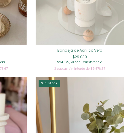
Bandeja de Acrílico Vera
$29.030
$24.675,50
con
Transferencia
ncia
3
cuotas sin interés de
$9.676,67
76,67
Sin stock