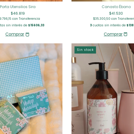
Canasto Ébano
Porta Utensilios Sira
$41.530
$46.819
$35.300,50
con
Transfere
9.796,15
con
Transferencia
3
cuotas sin interés de
$138
as sin interés de
$15606,33
Sin stock