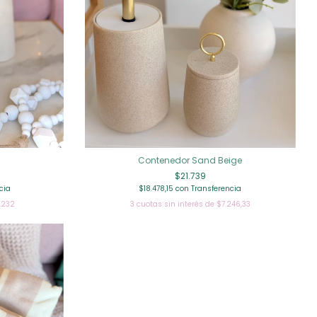
Contenedor Sand Beige
$21.739
cia
$18.478,15
con
Transferencia
.232
3
cuotas sin interés de
$7.246,33