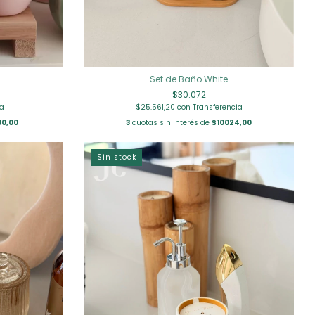
Set de Baño White
$30.072
ia
$25.561,20
con
Transferencia
00,00
3
cuotas sin interés de
$10024,00
Sin stock