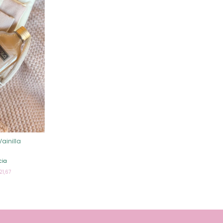
ainilla
cia
21,67