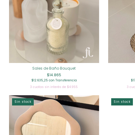
Sales de Baño Bouquet
$14.865
$12.635,25
con
Transferencia
$1
3
cuotas sin interés de
$4.955
3
cuo
Sin stock
Sin stock