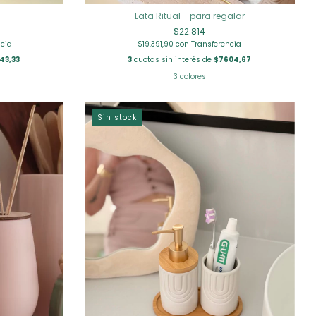
Lata Ritual - para regalar
$22.814
ncia
$19.391,90
con
Transferencia
43,33
3
cuotas sin interés de
$7604,67
3 colores
Sin stock