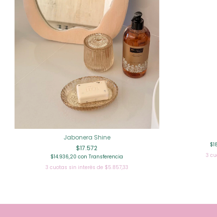
Jabonera Shine
$1
$17.572
3
cu
$14.936,20
con
Transferencia
3
cuotas sin interés de
$5.857,33