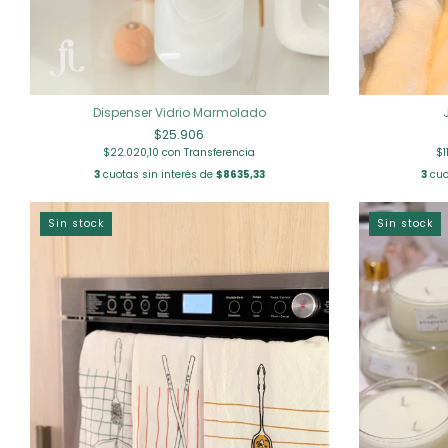
Dispenser Vidrio Marmolado
$25.906
$22.020,10
con
Transferencia
$1
3
cuotas sin interés de
$8635,33
3
cuo
Sin stock
Sin stock