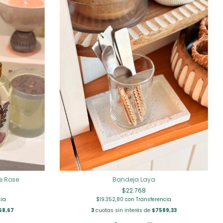
e Rose
Bandeja Laya
$22.768
cia
$19.352,80
con
Transferencia
68,67
3
cuotas sin interés de
$7589,33