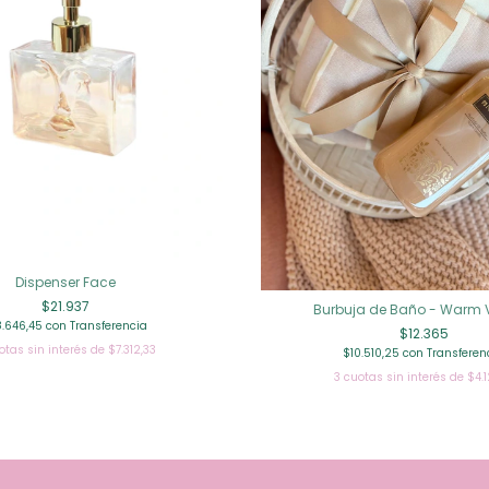
Dispenser Face
$21.937
Burbuja de Baño - Warm V
8.646,45
con
Transferencia
$12.365
otas sin interés de
$7.312,33
$10.510,25
con
Transferen
3
cuotas sin interés de
$4.1