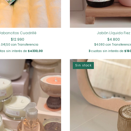
Jaboncitos Cuadrillé
Jabón Líquido Fiez
$12.990
$4.800
1.041,50
con
Transferencia
$4.080
con
Transferenc
tas sin interés de
$4330,00
3
cuotas sin interés de
$16
Sin stock