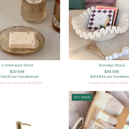
Contenedor Shine
Bandeja Wave
$20.698
$45.696
7.593,30
con
Transferencia
$38.841,60
con
Transferen
tas sin interés de
$6.899,33
3
cuotas sin interés de
$15
Sin stock