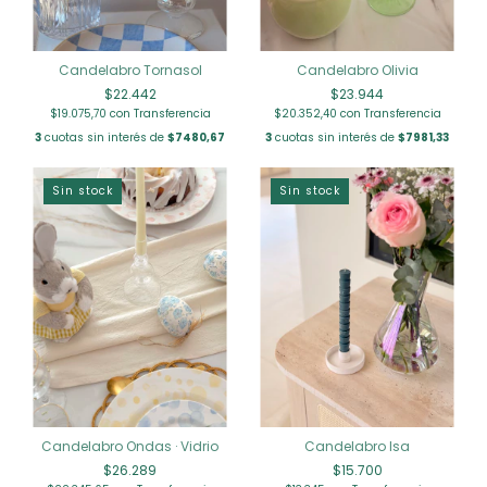
Candelabro Tornasol
Candelabro Olivia
$22.442
$23.944
$19.075,70
con
Transferencia
$20.352,40
con
Transferencia
3
cuotas sin interés de
$7480,67
3
cuotas sin interés de
$7981,33
Sin stock
Sin stock
Candelabro Ondas · Vidrio
Candelabro Isa
$26.289
$15.700