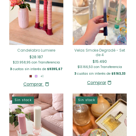
Candelabro Lumiere
Velas Smoke Degradé - Set
de 4
$28.187
$15.490
$23.958,95
con
Transferencia
$13.166,50
con
Transferencia
3
cuotas sin interés de
$9395,67
3
cuotas sin interés de
$5163,33
+1
Comprar
Sin stock
Sin stock