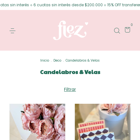
s ⟡ 6 cuotas sin interés desde $200.000 ⟡ 15% OFF transferencia
Envíos
0
Inicio
.
Deco
.
Candelabros & Velas
Candelabros & Velas
Filtrar