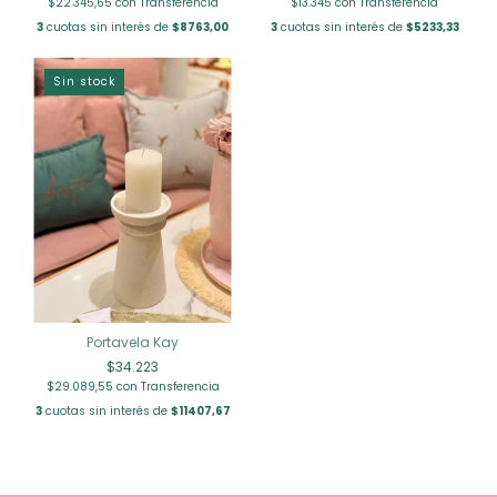
$22.345,65
con
Transferencia
$13.345
con
Transferencia
3
cuotas sin interés de
$8763,00
3
cuotas sin interés de
$5233,33
Sin stock
Portavela Kay
$34.223
$29.089,55
con
Transferencia
3
cuotas sin interés de
$11407,67