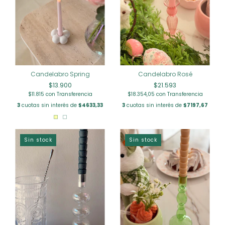
Candelabro Spring
Candelabro Rosé
$13.900
$21.593
$11.815
con
Transferencia
$18.354,05
con
Transferencia
3
cuotas sin interés de
$4633,33
3
cuotas sin interés de
$7197,67
Sin stock
Sin stock