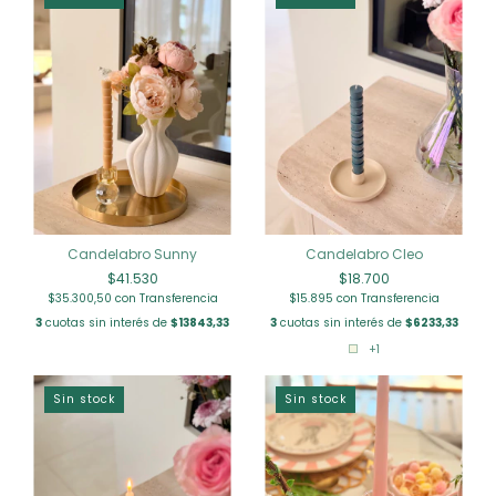
Candelabro Sunny
Candelabro Cleo
$41.530
$18.700
$35.300,50
con
Transferencia
$15.895
con
Transferencia
3
cuotas sin interés de
$13843,33
3
cuotas sin interés de
$6233,33
+1
Sin stock
Sin stock