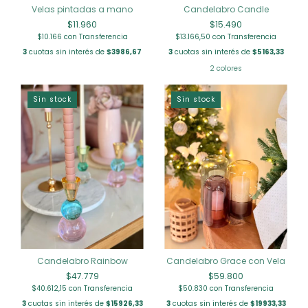
Candelabro Candle
Velas pintadas a mano
$15.490
$11.960
$13.166,50
con
Transferencia
$10.166
con
Transferencia
3
cuotas sin interés de
$5163,33
3
cuotas sin interés de
$3986,67
2 colores
Sin stock
Sin stock
Candelabro Rainbow
Candelabro Grace con Vela
$47.779
$59.800
$40.612,15
con
Transferencia
$50.830
con
Transferencia
3
cuotas sin interés de
$15926,33
3
cuotas sin interés de
$19933,33