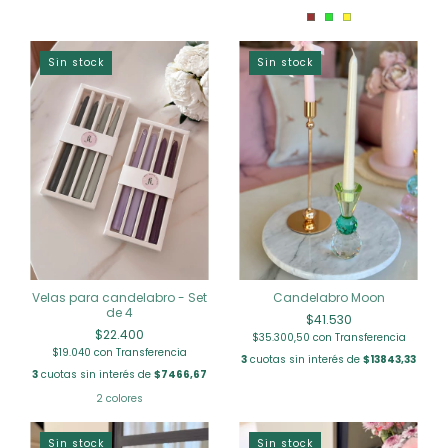
Sin stock
Sin stock
Velas para candelabro - Set
Candelabro Moon
de 4
$41.530
$22.400
$35.300,50
con
Transferencia
$19.040
con
Transferencia
3
cuotas sin interés de
$13843,33
3
cuotas sin interés de
$7466,67
2 colores
Sin stock
Sin stock