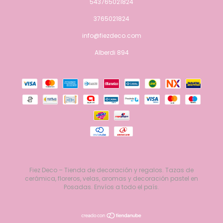
543765021824
3765021824
info@fiezdeco.com
Alberdi 894
Fiez Deco – Tienda de decoración y regalos. Tazas de
cerámica, floreros, velas, aromas y decoración pastel en
Posadas. Envíos a todo el país.