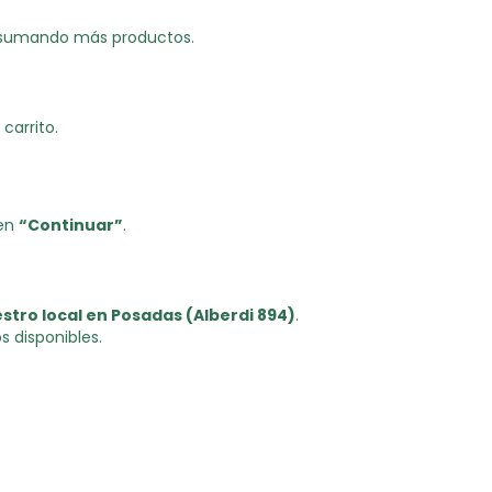
ir sumando más productos.
carrito.
 en
“Continuar”
.
estro local en Posadas (Alberdi 894)
.
s disponibles.