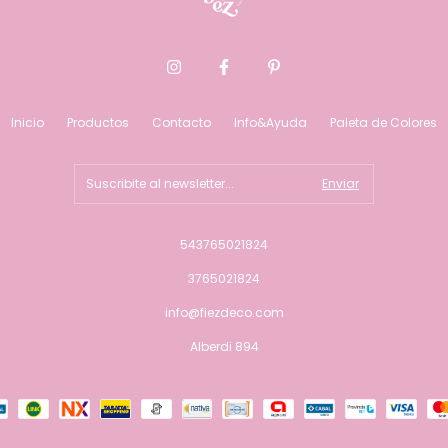
Inicio
Productos
Contacto
Info&Ayuda
Paleta de Colores
543765021824
3765021824
info@fiezdeco.com
Alberdi 894