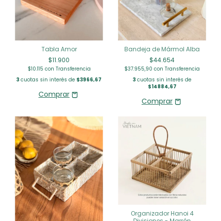
Tabla Amor
Bandeja de Mármol Alba
$11.900
$44.654
$10.115
con
Transferencia
$37.955,90
con
Transferencia
3
cuotas sin interés de
$3966,67
3
cuotas sin interés de
$14884,67
Organizador Hanoi 4
Divisiones - Marrón