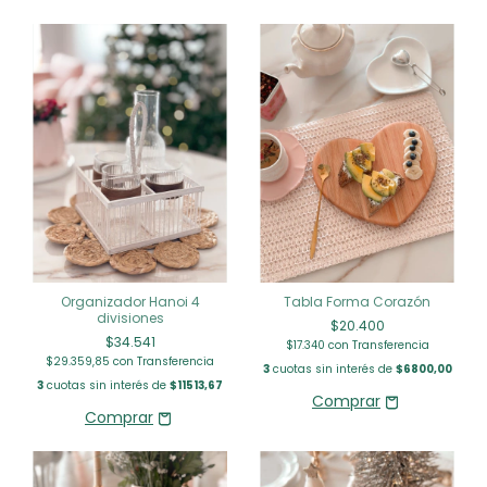
Organizador Hanoi 4
Tabla Forma Corazón
divisiones
$20.400
$34.541
$17.340
con
Transferencia
$29.359,85
con
Transferencia
3
cuotas sin interés de
$6800,00
3
cuotas sin interés de
$11513,67