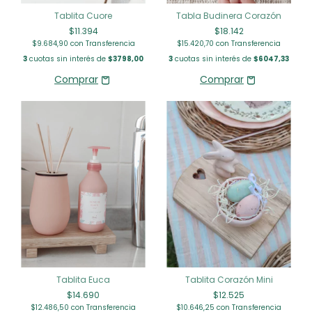
Tablita Cuore
Tabla Budinera Corazón
$11.394
$18.142
$9.684,90
con
Transferencia
$15.420,70
con
Transferencia
3
cuotas sin interés de
$3798,00
3
cuotas sin interés de
$6047,33
Tablita Euca
Tablita Corazón Mini
$14.690
$12.525
$12.486,50
con
Transferencia
$10.646,25
con
Transferencia