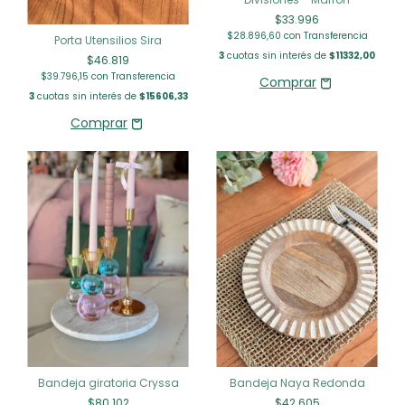
$33.996
$28.896,60
con
Transferencia
Porta Utensilios Sira
3
cuotas sin interés de
$11332,00
$46.819
$39.796,15
con
Transferencia
3
cuotas sin interés de
$15606,33
Bandeja giratoria Cryssa
Bandeja Naya Redonda
$80.102
$42.605