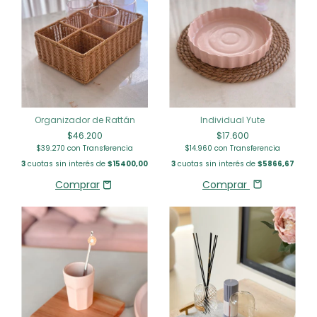
Individual Yute
Organizador de Rattán
$17.600
$46.200
$14.960
con
Transferencia
$39.270
con
Transferencia
3
cuotas sin interés de
$5866,67
3
cuotas sin interés de
$15400,00
Comprar