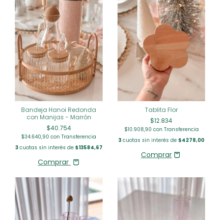
Tablita Flor
Bandeja Hanoi Redonda
con Manijas - Marrón
$12.834
$40.754
$10.908,90
con
Transferencia
$34.640,90
con
Transferencia
3
cuotas sin interés de
$4278,00
3
cuotas sin interés de
$13584,67
Comprar