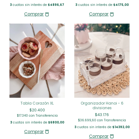
3
cuotas sin interés de
$4896,67
3
cuotas sin interés de
$4175,00
Tabla Corazón XL
Organizador Hanoi - 6
divisiones
$20.400
$43.176
$17.340
con
Transferencia
$36.699,60
con
Transferencia
3
cuotas sin interés de
$6800,00
3
cuotas sin interés de
$14392,00