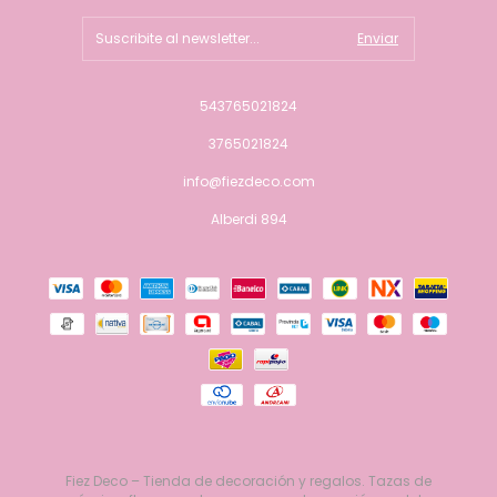
543765021824
3765021824
info@fiezdeco.com
Alberdi 894
Fiez Deco – Tienda de decoración y regalos. Tazas de