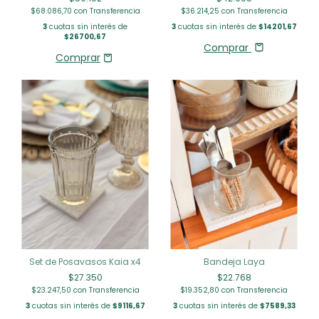
$68.086,70
con
Transferencia
$36.214,25
con
Transferencia
3
cuotas sin interés de
3
cuotas sin interés de
$14201,67
$26700,67
Comprar
Set de Posavasos Kaia x4
Bandeja Laya
$27.350
$22.768
$23.247,50
con
Transferencia
$19.352,80
con
Transferencia
3
cuotas sin interés de
$9116,67
3
cuotas sin interés de
$7589,33