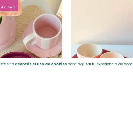
 4 o más
ste sitio
aceptás el uso de cookies
para agilizar tu experiencia de com
Plato York Hondo
Bandeja Amelia Gra
$25.480
$26.740
21.658
con
Transferencia
$22.729
con
Transferenc