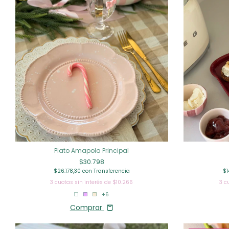
Plato Amapola Principal
$30.798
$26.178,30
con
Transferencia
$1
3
cuotas sin interés de
$10.266
3
c
+6
Comprar