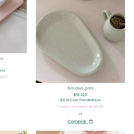
ca
cia
32,67
Bandeja gota
$19.320
$16.422
con
Transferencia
3
cuotas sin interés de
$6.440
+11
Comprar