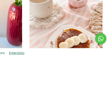
pra.
Entendido
nde
Platito Pan Ilustrado - Colección Bosques
$26.531
ia
$22.551,35
con
Transferencia