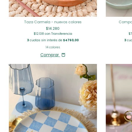
Taza Carmela - nuevos colores
Compot
$14.280
$12.138
con
Transferencia
$7
3
cuotas sin interés de
$4760,00
3
cuo
14 colores
Comprar