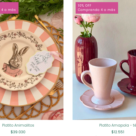
10% OFF
 4 o más
Comprando 4 o más
Platito Animalitos
Platito Amapola - t
$39.030
$12.551