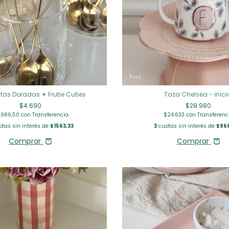
tas Doradas ✦ Frutie Cuties
Taza Chelsea - inici
$4.690
$28.980
.986,50
con
Transferencia
$24.633
con
Transferenc
tas sin interés de
$1563,33
3
cuotas sin interés de
$96
Comprar
Comprar