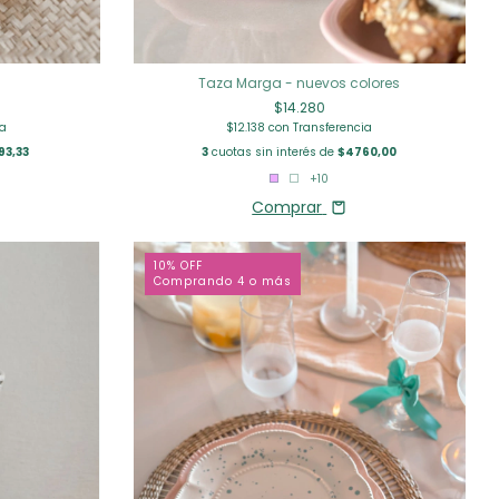
Taza Marga - nuevos colores
$14.280
ia
$12.138
con
Transferencia
93,33
3
cuotas sin interés de
$4760,00
+10
Comprar
10% OFF
Comprando 4 o más