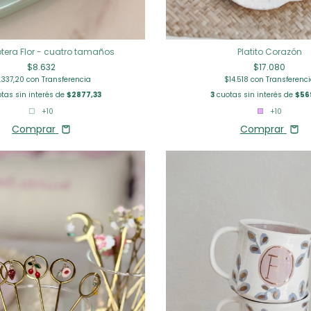
era Flor - cuatro tamaños
Platito Corazón
$8.632
$17.080
.337,20
con
Transferencia
$14.518
con
Transferenc
tas sin interés de
$2877,33
3
cuotas sin interés de
$56
+10
+10
Comprar
Comprar