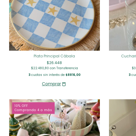
Plato Principal Cábala
Cuchari
$26.448
$22.480,80
con
Transferencia
$3
3
cuotas sin interés de
$8816,00
3
cuo
10% OFF
Comprando 4 o más