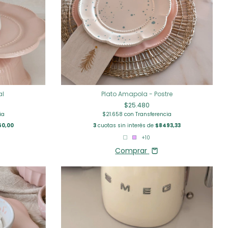
Plato Amapola - Postre
al
$25.480
$21.658
con
Transferencia
ia
3
cuotas sin interés de
$8493,33
60,00
+10
Comprar