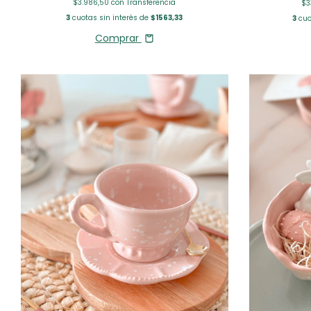
$3.986,50
con
Transferencia
$3
3
cuotas sin interés de
$1563,33
3
cuo
Comprar