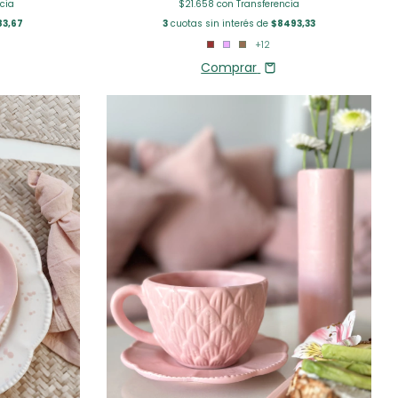
cia
$21.658
con
Transferencia
83,67
3
cuotas sin interés de
$8493,33
+12
Comprar