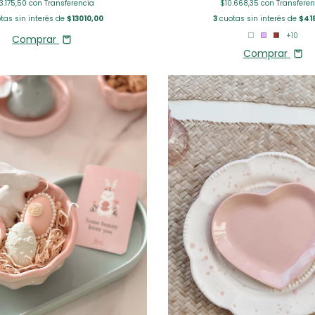
3.175,50
con
Transferencia
$10.668,35
con
Transferen
tas sin interés de
$13010,00
3
cuotas sin interés de
$41
+10
Comprar
Comprar