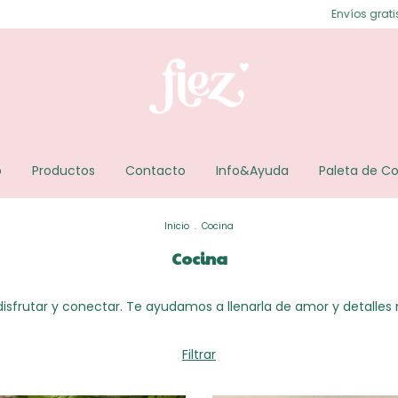
Envíos gratis en Posadas ⟡ Envíos 
o
Productos
Contacto
Info&Ayuda
Paleta de Co
Inicio
.
Cocina
Cocina
disfrutar y conectar. Te ayudamos a llenarla de amor y detalles
Filtrar