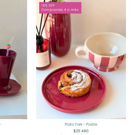
10% OFF
Comprando 4 o más
é
Plato York - Postre
$25.480