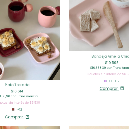
Bandeja Amelia Chi
$19.598
$16.658,30
con
Transferen
3
cuotas sin interés de
$6.5
+12
Plato Tostada
Comprar
$16.614
4.121,90
con
Transferencia
uotas sin interés de
$5.538
+12
Comprar