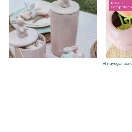
10% OFF
Comprando
Al navegar por e
Cuenco Quito | Dipero
$8.092
$6.878,20
con
Transferencia
$