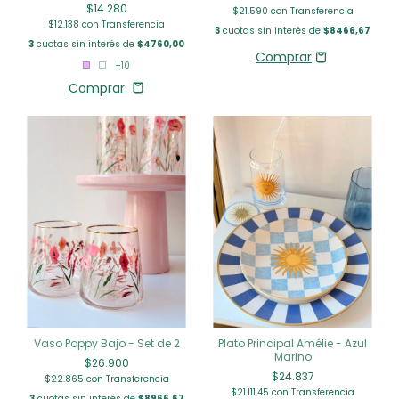
$14.280
$21.590
con
Transferencia
$12.138
con
Transferencia
3
cuotas sin interés de
$8466,67
3
cuotas sin interés de
$4760,00
+10
Comprar
Vaso Poppy Bajo - Set de 2
Plato Principal Amélie - Azul
Marino
$26.900
$24.837
$22.865
con
Transferencia
$21.111,45
con
Transferencia
3
cuotas sin interés de
$8966,67