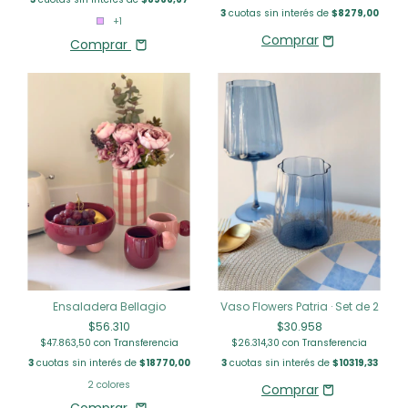
3
cuotas sin interés de
$8279,00
+1
Comprar
Ensaladera Bellagio
Vaso Flowers Patria · Set de 2
$56.310
$30.958
$47.863,50
con
Transferencia
$26.314,30
con
Transferencia
3
cuotas sin interés de
$18770,00
3
cuotas sin interés de
$10319,33
2 colores
Comprar