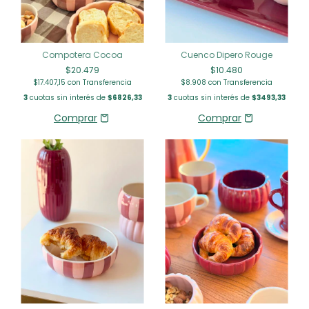
Compotera Cocoa
Cuenco Dipero Rouge
$20.479
$10.480
$17.407,15
con
Transferencia
$8.908
con
Transferencia
3
cuotas sin interés de
$6826,33
3
cuotas sin interés de
$3493,33