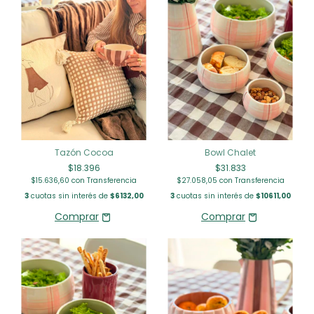
Tazón Cocoa
Bowl Chalet
$18.396
$31.833
$15.636,60
con
Transferencia
$27.058,05
con
Transferencia
3
cuotas sin interés de
$6132,00
3
cuotas sin interés de
$10611,00