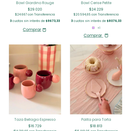
Bowl Giardino Rouge
Bowl Cerise Petite
$29.020
$24.229
$24.667
con
Transferencia
$20.594,65
con
Transferencia
3
cuotas sin interés de
$9673,33
3
cuotas sin interés de
$8076,33
+1
Comprar
Taza Bellagio Espresso
Palita para Torta
$16.729
$18.813