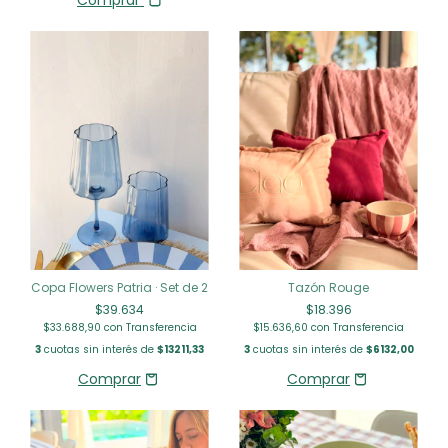
Copa Flowers Patria · Set de 2
Tazón Rouge
$39.634
$18.396
$33.688,90
con
Transferencia
$15.636,60
con
Transferencia
3
cuotas sin interés de
$13211,33
3
cuotas sin interés de
$6132,00