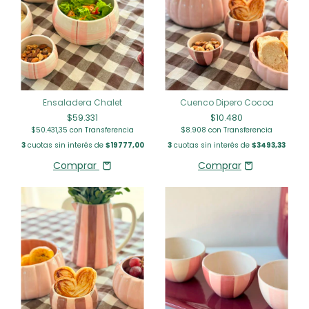
Ensaladera Chalet
Cuenco Dipero Cocoa
$59.331
$10.480
$50.431,35
con
Transferencia
$8.908
con
Transferencia
3
cuotas sin interés de
$19777,00
3
cuotas sin interés de
$3493,33
Comprar