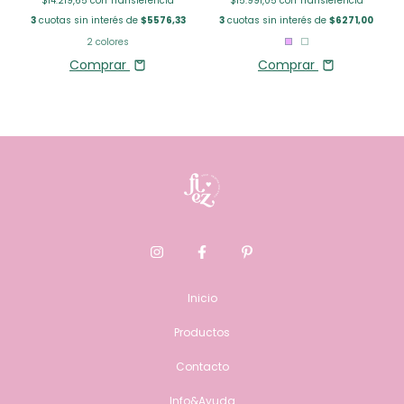
$14.219,65
con
Transferencia
$15.991,05
con
Transferencia
3
cuotas sin interés de
$5576,33
3
cuotas sin interés de
$6271,00
2 colores
Comprar
Comprar
Inicio
Productos
Contacto
Info&Ayuda