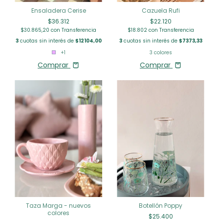
Ensaladera Cerise
Cazuela Rufi
$36.312
$22.120
$30.865,20
con
Transferencia
$18.802
con
Transferencia
3
cuotas sin interés de
$12104,00
3
cuotas sin interés de
$7373,33
+1
3 colores
Comprar
Comprar
Botellón Poppy
Taza Marga - nuevos
colores
$25.400